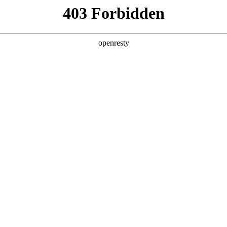
产品及服务
行业解决方案
合作伙伴
投资者关系
智能+”规模化落地推动产业重构
《经济日报》在《“人工智能+”规模化落地推动产业重构》一文中指出，
破140万亿，两年间增长超千倍。面对这场技术洪流，如何将技术红利转
 for Process”理念，公司2026年Q1营收达405.6亿元，其中A
企业AI应用已完成关键一跃：从边缘化的对话工具，进阶为以智能体为核